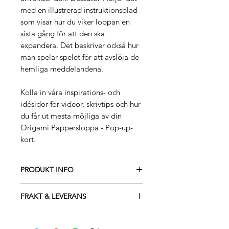
med en illustrerad instruktionsblad
som visar hur du viker loppan en
sista gång för att den ska
expandera. Det beskriver också hur
man spelar spelet för att avslöja de
hemliga meddelandena.
Kolla in våra inspirations- och
idésidor för videor, skrivtips och hur
du får ut mesta möjliga av din
Origami Pappersloppa - Pop-up-
kort.
PRODUKT INFO
Inkluderar:
FRAKT & LEVERANS
1x Flamingo Origami Pappers
Loppa Pop-up Kort
SVERIGE:
1x Rosa Kuvert (155x155mm)
GRATIS FRAKT: