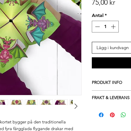
Pris
75,00 kr
Antal
*
Lägg i kundvagn
PRODUKT INFO
Inkluderar:
FRAKT & LEVERANS
1x Drake Origami
1x Färgglatt Ros
SVERIGE:
1x Illustrerat Ins
GRATIS FRAKT:
Produkt information:
Vi erbjuder Gratis fr
ortet bygger på den traditionella
Koncept, design &
(cirka €18) kommer m
d fyra färgglada flygande drakar med
Konstnären Malin