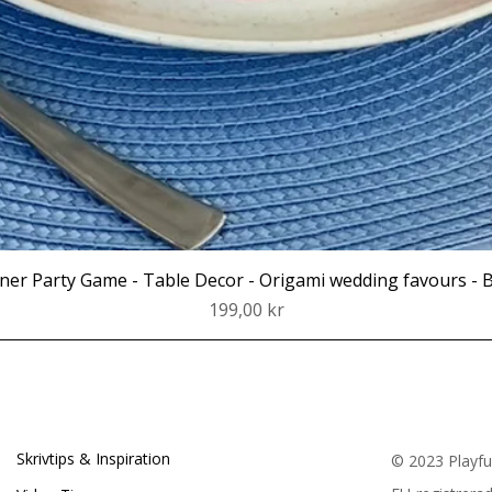
Snabbvisning
ner Party Game - Table Decor - Origami wedding favours - B
Pris
199,00 kr
Skrivtips & Inspiration
© 2023 Playf