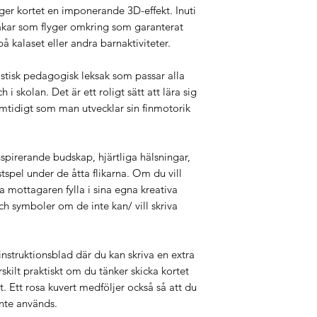
inom Sverige.
 ger kortet en imponerande 3D-effekt. Inuti
Ritad för hand och
STANDARD FRAKT:
rakar som flyger omkring som garanterat
Tryckt på Premiu
Alla beställningar un
flexibel pappkart
å kalaset eller andra barnaktiviteter.
PostNord första Klas
Matt laminerad på
EU & ÖVRIGA VÄRL
Utstansade detalj
stisk pedagogisk leksak som passar alla
GRATIS FRAKT:
3D Pop-up/ tryck-
i skolan. Det är ett roligt sätt att lära sig
Vi erbjuder Gratis fr
Handvikt till slutli
tidigt som man utvecklar sin finmotorik
Spårning är INTE tillg
Storlek: Färdigvi
Om du vill att ditt pa
Vikt: Varje pappe
annat fraktalternativ
instruktionsblad 
STANDARD FRAKT:
spirerande budskap, hjärtliga hälsningar,
Blank insida så a
Alla beställningar un
estspel under de åtta flikarna. Om du vill
meddelanden/ bu
PostNord första Klas
 mottagaren fylla i sina egna kreativa
EU-registrerad de
Om du vill att ditt pa
och symboler om de inte kan/ vill skriva
Varan postad från
annat fraktalternativ
Skapad med kärlek,
SPÅRBAR INTERNAT
Tänk på att vissa län
Lägg till detta altern
när du skickar med p
 instruktionsblad där du kan skriva en extra
beroende på växelkur
skilt praktiskt om du tänker skicka kortet
Du kommer att få et
. Ett rosa kuvert medföljer också så att du
beställningen har ski
Du kan få betala impo
inte används.