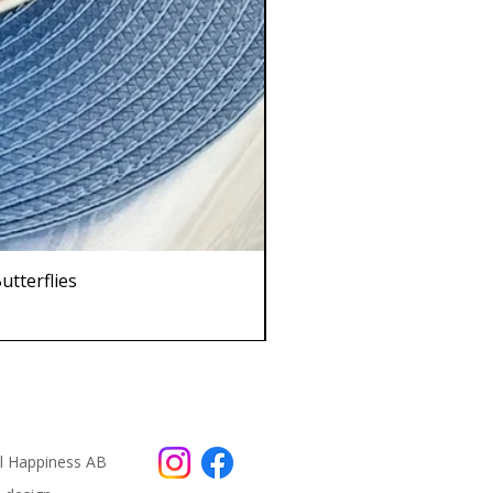
utterflies
4 pcs 
ul Happiness AB