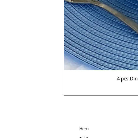
4 pcs Din
Hem