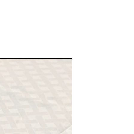
 länderna tar inte ut tullavgift på
kort/ Pappers Loppor.
 inom 48 timmar (exklusive
 efter att vi mottagit
att beställningen har skickats)
är 1 - 4 arbetsdagar i Sverige, 2 -
U, och upp till 10 arbetsdagar för
EU. Dessa tider är inte alltid
på semesterperioden eller
ingar.
orderbekräftelse i e-
 du fick i kassan med dina
r och fraktinformation.
B inte tar ansvar för
t som försvinner under transporten
ativet GRATIS FRAKT (samt
rdfrakt) i kassan.