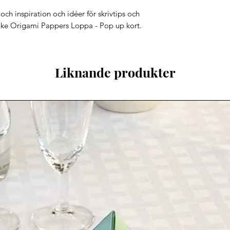
utanför EU. De flesta
Gratulationskort/ Vy
och inspiration och idéer för skrivtips och
BEATBETNINGSTID:
rake Origami Pappers Loppa - Pop up kort.
Vi skickar produkter
helgdagar och helger)
beställningen.
LEVERANSTID: (efter 
Liknande produkter
Standard leveranstid 
8 arbetsdagar inom E
beställningar utanför 
korrekta, beroende 
allmänna postförsen
Du kommer att få en 
postmeddelandet som
beställningsuppgifte
*Playful Happiness A
internationella pake
när du väljer altern
Internationell standa