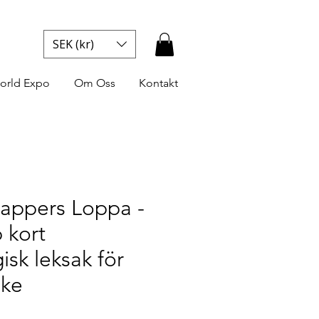
SEK (kr)
orld Expo
Om Oss
Kontakt
appers Loppa -
 kort
sk leksak för
ake