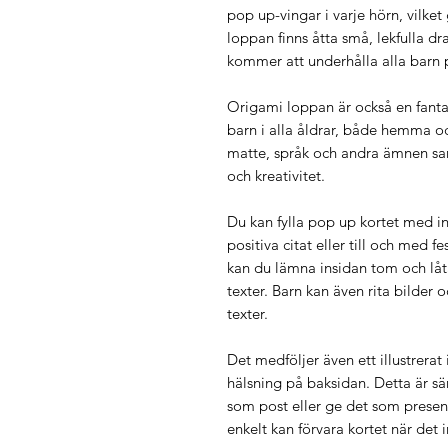
pop up-vingar i varje hörn, vilket
loppan finns åtta små, lekfulla d
kommer att underhålla alla barn p
Origami loppan är också en fanta
barn i alla åldrar, både hemma och 
matte, språk och andra ämnen sam
och kreativitet.
Du kan fylla pop up kortet med in
positiva citat eller till och med f
kan du lämna insidan tom och låta
texter. Barn kan även rita bilder 
texter.
Det medföljer även ett illustrerat
hälsning på baksidan. Detta är sär
som post eller ge det som present
enkelt kan förvara kortet när det 